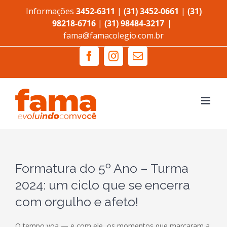
Ir
Informações
3452-6311
|
(31) 3452-0661
|
(31)
para
98218-6716
|
(31) 98484-3217
|
fama@famacolegio.com.br
o
conteúdo
Facebook
Instagram
E-
mail
Formatura do 5º Ano – Turma
2024: um ciclo que se encerra
com orgulho e afeto!
O tempo voa — e com ele, os momentos que marcaram a