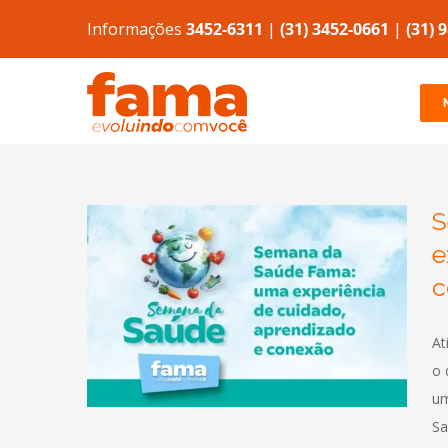
Ir
Informações
3452-6311
|
(31) 3452-0661
|
(31) 
para
o
conteúdo
S
e
c
periência
conexão
At
a-Dia do
o 
um
Sa