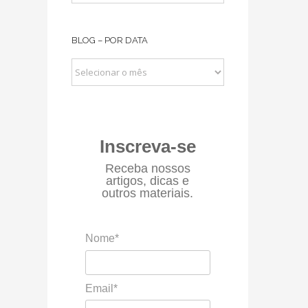
–
POR
BLOG – POR DATA
CATEGORIA
BLOG
–
POR
DATA
Inscreva-se
Receba nossos
artigos, dicas e
outros materiais.
Nome*
Email*