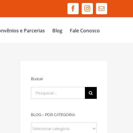
Facebook
Instagram
E-
mail
nvênios e Parcerias
Blog
Fale Conosco
Buscar
Buscar
resultados
para:
BLOG – POR CATEGORIA
BLOG