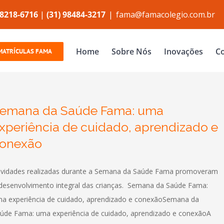
98218-6716
|
(31) 98484-3217
|
fama@famacolegio.com.br
Home
Sobre Nós
Inovações
Co
MATRÍCULAS FAMA
emana da Saúde Fama: uma
xperiência de cuidado, aprendizado e
onexão
ividades realizadas durante a Semana da Saúde Fama promoveram
desenvolvimento integral das crianças. Semana da Saúde Fama:
a experiência de cuidado, aprendizado e conexãoSemana da
úde Fama: uma experiência de cuidado, aprendizado e conexãoA