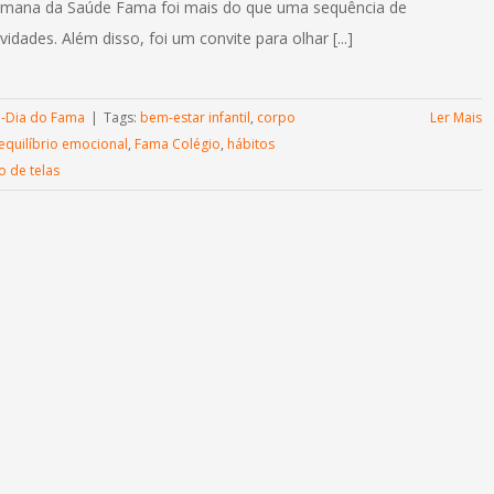
mana da Saúde Fama foi mais do que uma sequência de
ividades. Além disso, foi um convite para olhar [...]
a-Dia do Fama
|
Tags:
bem-estar infantil
,
corpo
Ler Mais
equilíbrio emocional
,
Fama Colégio
,
hábitos
o de telas