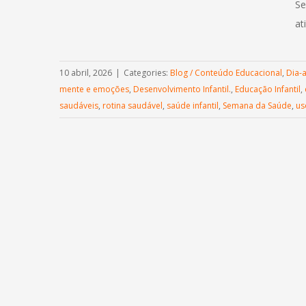
Se
at
10 abril, 2026
|
Categories:
Blog / Conteúdo Educacional
,
Dia-
mente e emoções
,
Desenvolvimento Infantil.
,
Educação Infantil
,
saudáveis
,
rotina saudável
,
saúde infantil
,
Semana da Saúde
,
us