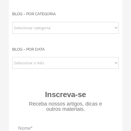
para:
BLOG – POR CATEGORIA
BLOG
–
POR
BLOG – POR DATA
CATEGORIA
BLOG
–
POR
DATA
Inscreva-se
Receba nossos artigos, dicas e
outros materiais.
Nome*