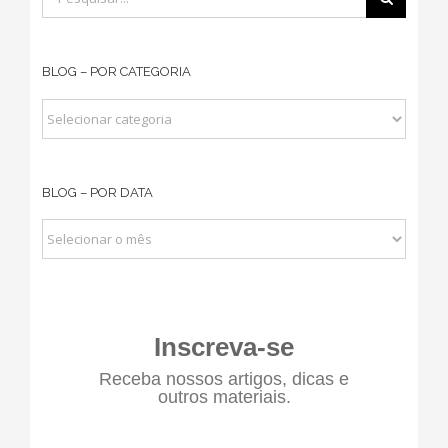
resultados
para:
BLOG – POR CATEGORIA
BLOG
–
POR
BLOG – POR DATA
CATEGORIA
BLOG
–
POR
DATA
Inscreva-se
Receba nossos artigos, dicas e
outros materiais.